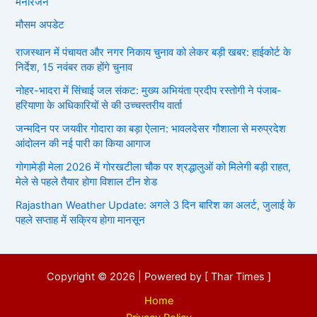
मनोरंजन
मौसम अपडेट
राजस्थान में पंचायत और नगर निकाय चुनाव को लेकर बड़ी खबर: हाईकोर्ट के
निर्देश, 15 नवंबर तक होंगे चुनाव
नोहर-भादरा में सिंचाई जल संकट: मुख्य अभियंता प्रदीप रस्तोगी ने पंजाब-
हरियाणा के अधिकारियों से की उच्चस्तरीय वार्ता
जन्मदिन पर जयवीर गोदारा का बड़ा ऐलान: भावलदेसर गौशाला से मरुप्रदेश
आंदोलन की नई पारी का किया आगाज
गोगामेड़ी मेला 2026 में गोरखटीला चौक पर श्रद्धालुओं को मिलेगी बड़ी राहत,
मेले से पहले तैयार होगा विशाल टीन शेड
Rajasthan Weather Update: अगले 3 दिन बारिश का अलर्ट, जुलाई के
पहले सप्ताह में सक्रिय होगा मानसून
Copyright © 2026 | Powered by [ Thar Times ]
Home