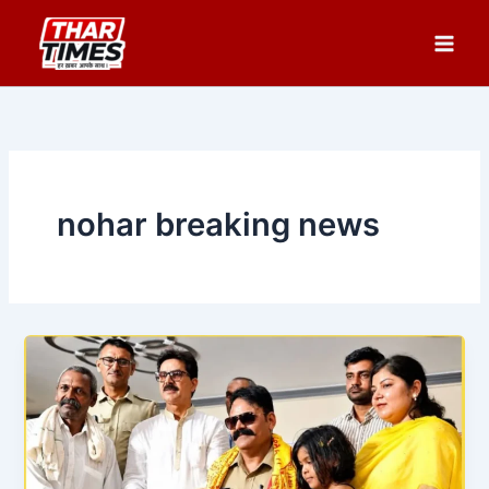
Skip
to
content
nohar breaking news