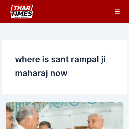
Skip
to
content
where is sant rampal ji
maharaj now