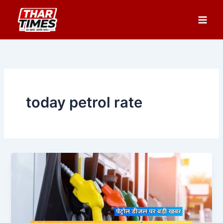
Skip
to
content
today petrol rate