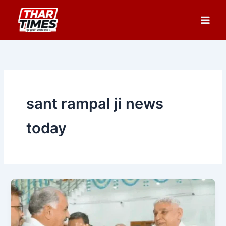
Skip
to
content
sant rampal ji news
today