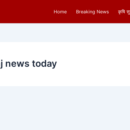
Home
Breaking News
कृषि स
aj news today