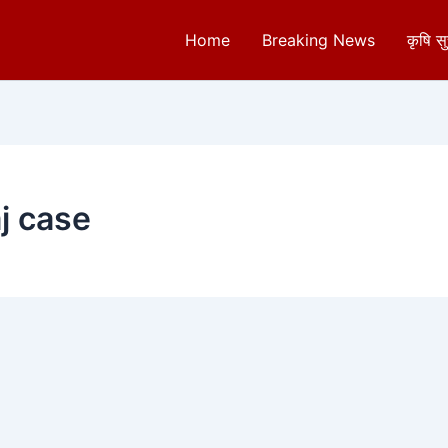
Home
Breaking News
कृषि स
j case