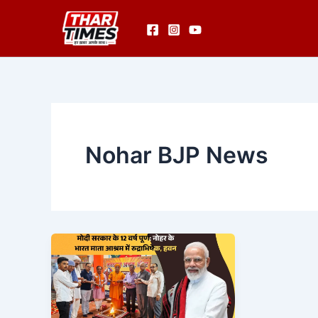
Skip
to
content
Nohar BJP News