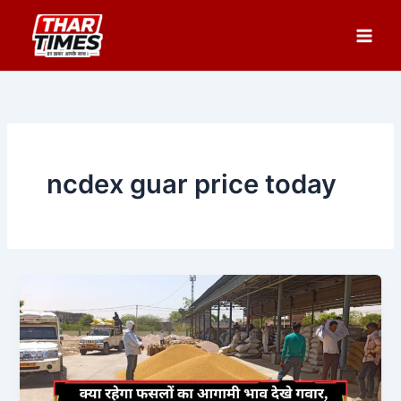
Skip
to
content
ncdex guar price today