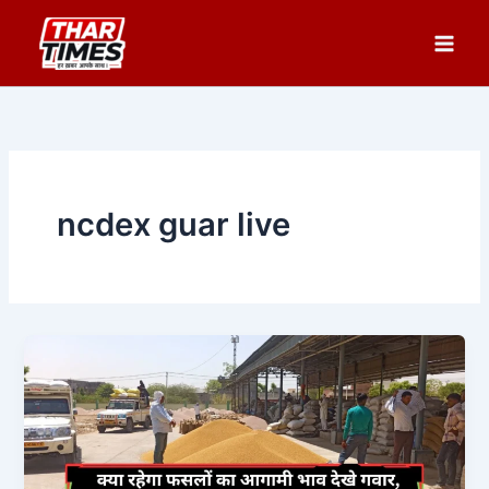
Skip
to
content
ncdex guar live