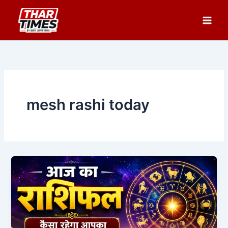
Skip
to
content
mesh rashi today