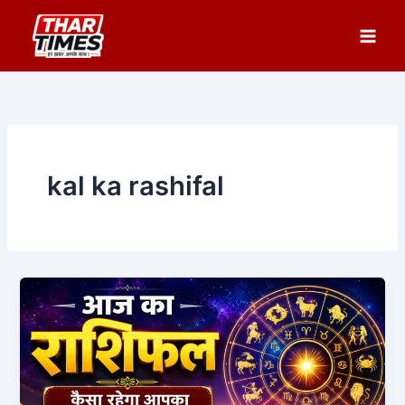
Skip
to
content
kal ka rashifal