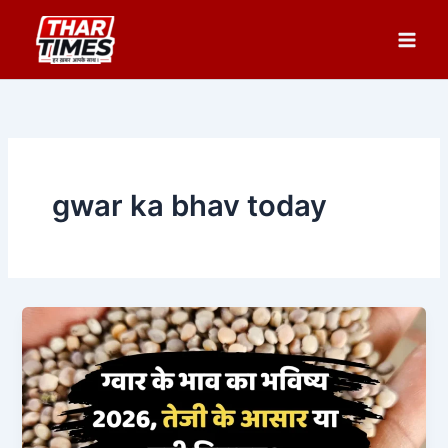
Skip
to
content
gwar ka bhav today