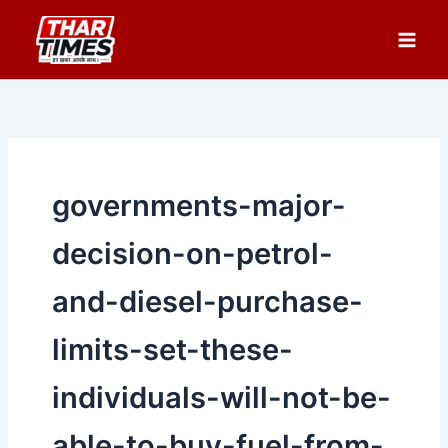
Skip
to
content
governments-major-
decision-on-petrol-
and-diesel-purchase-
limits-set-these-
individuals-will-not-be-
able-to-buy-fuel-from-