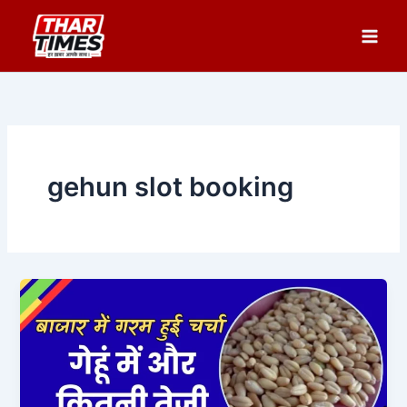
Skip
to
content
gehun slot booking