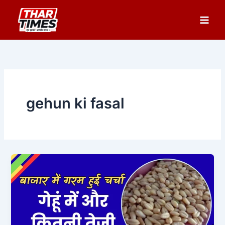
Skip
to
content
gehun ki fasal