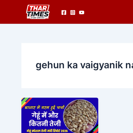
Skip
to
content
gehun ka vaigyanik 