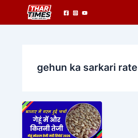
Skip
to
content
gehun ka sarkari rate