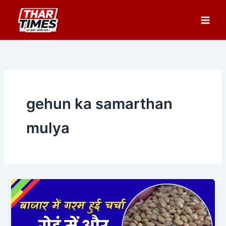
Skip
to
content
gehun ka samarthan
mulya