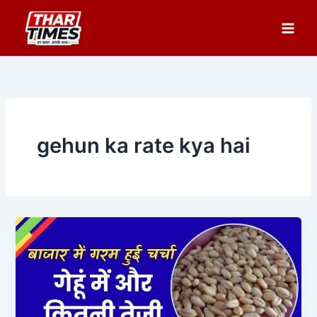
Skip
to
content
gehun ka rate kya hai