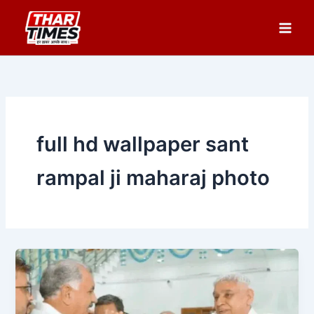
Skip
to
content
full hd wallpaper sant
rampal ji maharaj photo