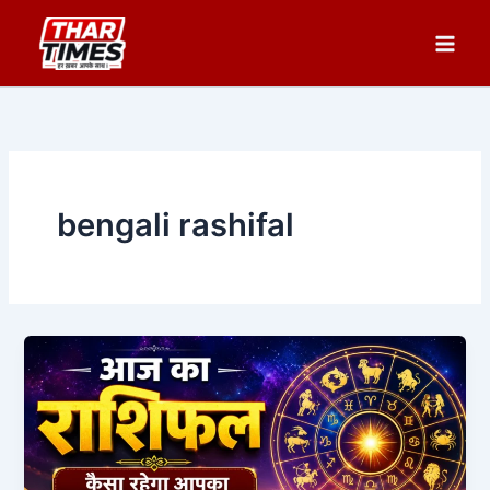
Skip
to
content
bengali rashifal