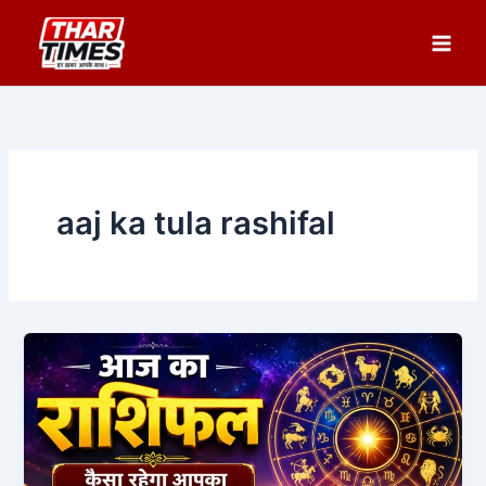
Skip
to
content
aaj ka tula rashifal