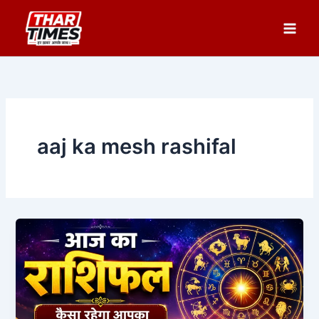
Skip
to
content
aaj ka mesh rashifal