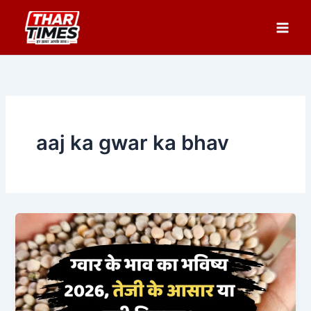
Skip
to
content
aaj ka gwar ka bhav