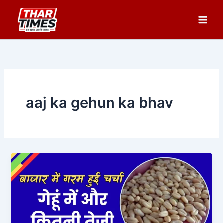
Skip
to
content
aaj ka gehun ka bhav