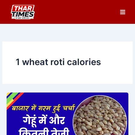
Skip
to
content
1 wheat roti calories