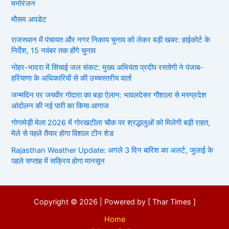
मनोरंजन
मौसम अपडेट
राजस्थान में पंचायत और नगर निकाय चुनाव को लेकर बड़ी खबर: हाईकोर्ट के
निर्देश, 15 नवंबर तक होंगे चुनाव
नोहर-भादरा में सिंचाई जल संकट: मुख्य अभियंता प्रदीप रस्तोगी ने पंजाब-
हरियाणा के अधिकारियों से की उच्चस्तरीय वार्ता
जन्मदिन पर जयवीर गोदारा का बड़ा ऐलान: भावलदेसर गौशाला से मरुप्रदेश
आंदोलन की नई पारी का किया आगाज
गोगामेड़ी मेला 2026 में गोरखटीला चौक पर श्रद्धालुओं को मिलेगी बड़ी राहत,
मेले से पहले तैयार होगा विशाल टीन शेड
Rajasthan Weather Update: अगले 3 दिन बारिश का अलर्ट, जुलाई के
पहले सप्ताह में सक्रिय होगा मानसून
Copyright © 2026 | Powered by [ Thar Times ]
Home