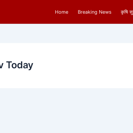
Home
Breaking News
कृषि स
v Today