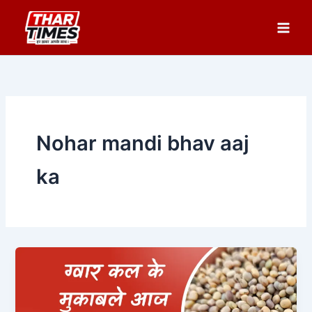
Skip
to
content
Nohar mandi bhav aaj
ka