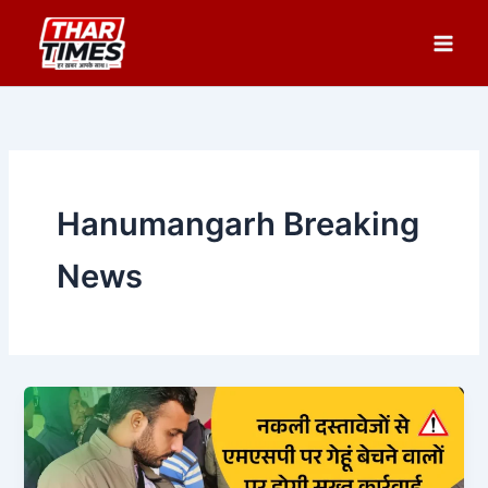
Skip
to
content
Hanumangarh Breaking
News