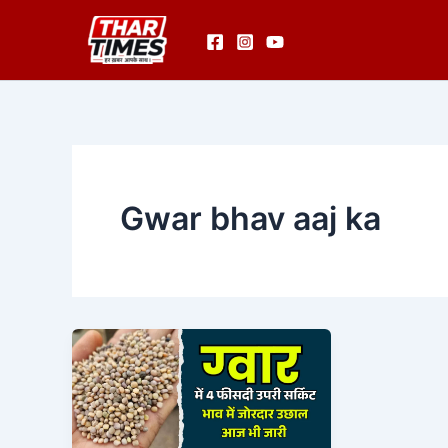
Skip
to
content
Gwar bhav aaj ka