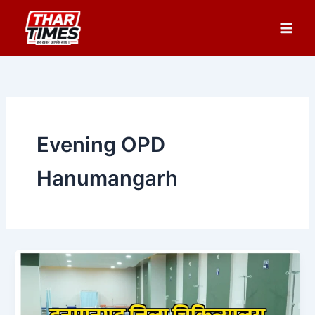
Skip
to
content
Evening OPD
Hanumangarh