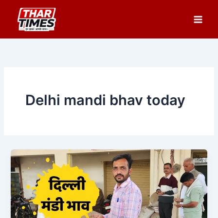
Skip
to
content
Delhi mandi bhav today