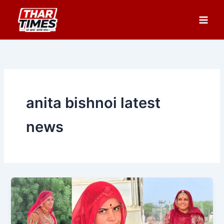
Skip
to
content
anita bishnoi latest
news