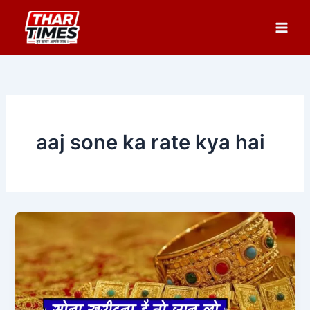
Skip
to
content
aaj sone ka rate kya hai