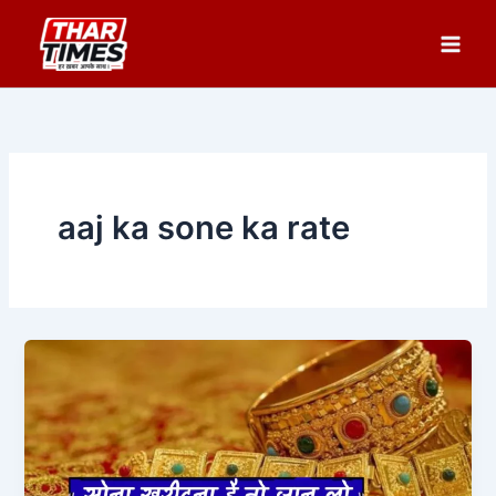
Skip
to
content
aaj ka sone ka rate