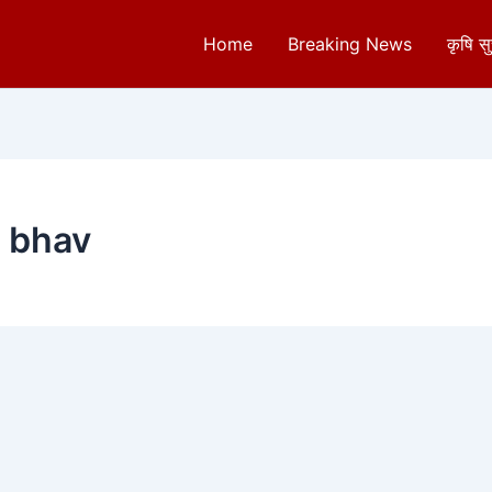
Home
Breaking News
कृषि स
a bhav