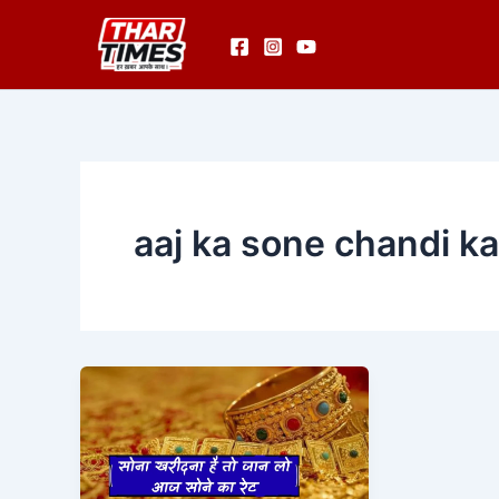
Skip
to
content
aaj ka sone chandi k