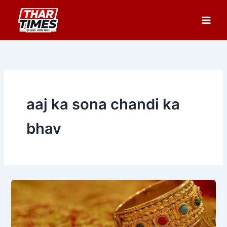
Skip
to
content
aaj ka sona chandi ka
bhav