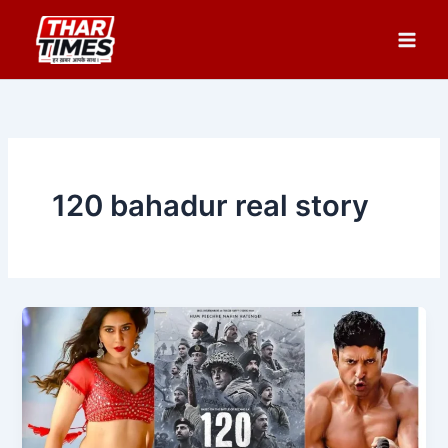
Skip
to
content
120 bahadur real story