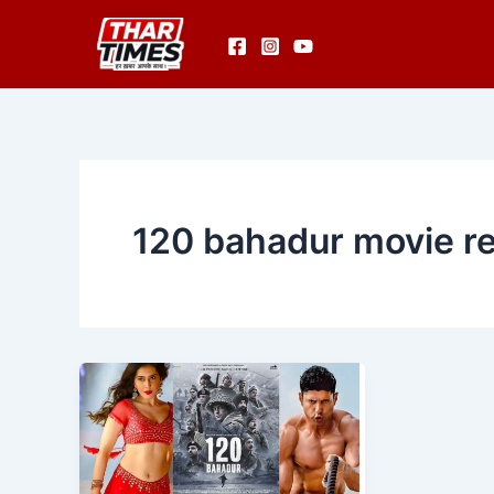
Skip
to
content
120 bahadur movie re