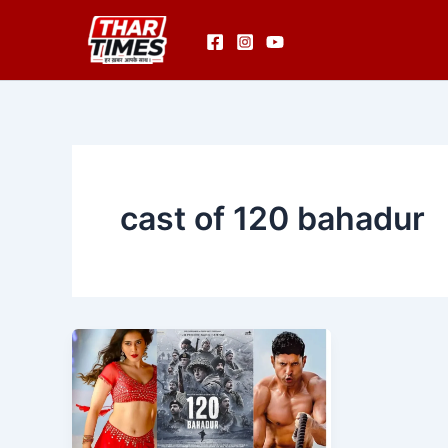
Skip
to
content
cast of 120 bahadur